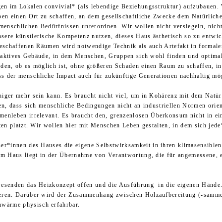
en im Lokalen convivial* (als lebendige Beziehungsstruktur)
aufzubauen. 
ben einen Ort zu schaffen, an dem gesellschaftliche Zwecke dem Natürlich
enschlichen Bedürfnissen unterordnen. Wir wollen nicht versiegeln, nich
ere künstlerische Kompetenz nutzen, dieses Haus ästhetisch so zu entwick
 geschaffenen Räumen wird notwendige Technik als auch Artefakt in forma
ttraktives Gebäude, in dem Menschen, Gruppen sich wohl finden und optima
nden, ob es möglich ist, ohne größeren Schaden einen Raum zu schaffen, i
 der menschliche Impact auch für zukünftige Generationen nachhaltig mög
niger mehr sein kann. Es braucht nicht viel, um in Kohärenz mit dem Natü
ben, dass sich menschliche Bedingungen nicht an industriellen Normen orie
menleben irrelevant. Es braucht den
,
grenzenlosen Überkonsum nicht in ein
hten platzt. Wir wollen hier mit Menschen Leben gestalten, in dem sich jed
hner*innen des Hauses
die eigene
Selbstwirksamkeit in ihren klimasensiblen
 im Haus liegt in der Übernahme von Verantwortung, die für angemessene, 
wesenden das Heizkonzept offen und die Ausführung in die eigenen Hände.
eren. Darüber wird der Zusammenhang zwischen Holzaufbereitung (-sammel
wärme physisch erfahrbar.