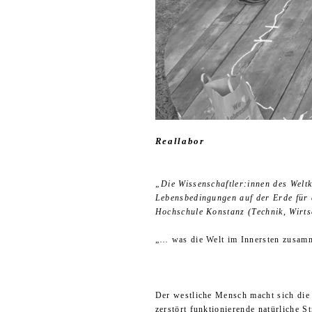
Reallabor
„Die Wis­sen­schaft­le­r:in­nen des 
Lebensbedingungen auf der Erde für 
Hochschule Konstanz (Technik, Wirtsc
„… was die Welt im Innersten zusamm
Der westliche Mensch macht sich die E
zerstört funktionierende natürliche S