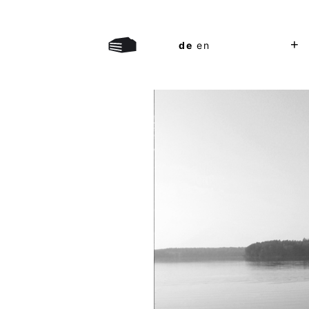
+
de
en