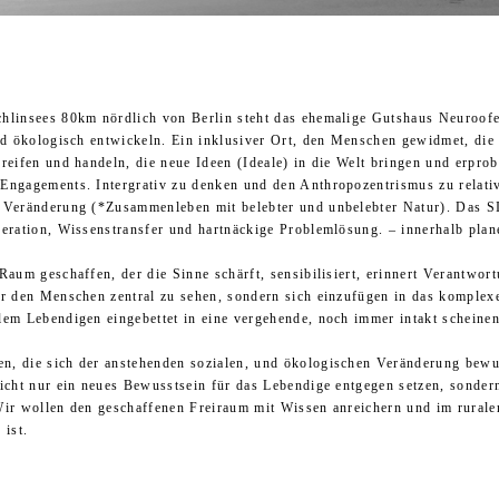
chlinsees 80km nördlich von Berlin steht das ehemalige Gutshaus Neuroof
und ökologisch entwickeln. Ein inklusiver Ort, den Menschen gewidmet, die
reifen und handeln, die neue Ideen (Ideale) in die Welt bringen und erpro
Engagements. Intergrativ zu denken und den Anthropozentrismus zu relati
n* Veränderung (*Zusammenleben
mit belebter und unbelebter Natur
). Das S
peration, Wissenstransfer und hartnäckige Problemlösung.
– innerhalb plan
Raum geschaffen, der die Sinne schärft, sensibilisiert, erinnert Verantwor
ur den Menschen zentral zu sehen, sondern sich einzufügen in das komple
lem Lebendigen eingebettet in eine vergehende, noch immer intakt scheine
n, die sich der anstehenden sozialen, und ökologischen Veränderung bewu
nicht nur ein neues Bewusstsein für das Lebendige entgegen setzen, sonde
Wir wollen den geschaffenen Freiraum mit Wissen anreichern und im rurale
 ist.