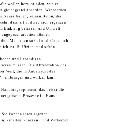
Wir wollen herausfinden, wie es
en
gleichgestellt werden. Wir werden
ts Neues bauen, keinen Beton, der
eln, dass alt und neu sich ergänzen
lem Einklang belassen und Umwelt
l angepasst arbeiten können
n dem Menschen sozial und körperlich
lich ist. Suffizient und schön.
rlichen und Lebendigen
ntieren müssen. Die Akzeleration des
er Welt, die in Anbetracht des
e*r einbringen und wirken kann.
 Handlungsoptionen, das heisst die
energetische Prozesse im Haus
 Sie können ihren eigenen
n, -spalten, -hacken) und Verheizen