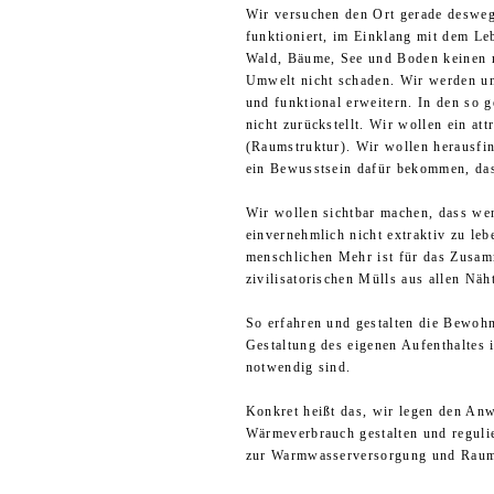
Wir versuchen den Ort gerade desweg
funktioniert, im Einklang mit dem Le
Wald, Bäume, See und Boden keinen m
Umwelt nicht schaden. Wir werden uns
und funktional erweitern. In den so
nicht zurückstellt. Wir wollen ein a
(Raumstruktur). Wir wollen herausfi
ein Bewusstsein dafür bekommen, dass
Wir wollen sichtbar machen, dass we
einvernehmlich nicht extraktiv zu le
menschlichen Mehr ist für das Zusam
zivilisatorischen Mülls aus allen Nä
So erfahren und gestalten die Bewo
Gestaltung des eigenen Aufenthaltes
notwendig sind.
Konkret heißt das, wir legen den An
Wärmeverbrauch gestalten und reguli
zur Warmwasserversorgung und Raum