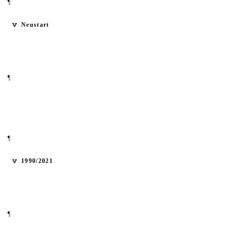
¶
Neustart
¶
¶
1990/2021
¶