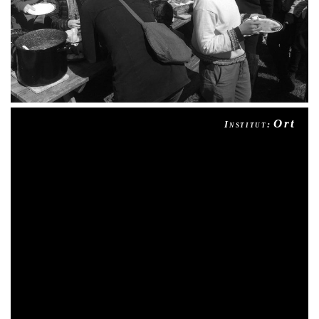
Ort
Institut