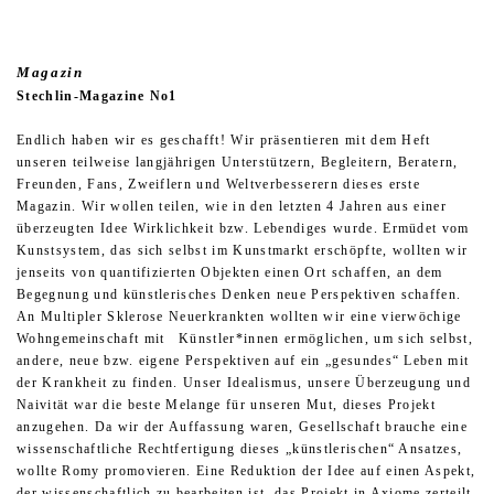
Magazin
Stechlin-Magazine No1
Endlich haben wir es geschafft! Wir präsentieren mit dem Heft
unseren teilweise langjährigen Unterstützern, Begleitern, Beratern,
Freunden, Fans, Zweiflern und Weltverbesserern dieses erste
Magazin. Wir wollen teilen, wie in den letzten 4 Jahren aus einer
überzeugten Idee Wirklichkeit bzw. Lebendiges wurde. Ermüdet vom
Kunstsystem, das sich selbst im Kunstmarkt erschöpfte, wollten wir
jenseits von quantifizierten Objekten einen Ort schaffen, an dem
Begegnung und künstlerisches Denken neue Perspektiven schaffen.
An Multipler Sklerose Neuerkrankten wollten wir eine vierwöchige
Wohngemeinschaft mit Künstler*innen ermöglichen, um sich selbst,
andere, neue bzw. eigene Perspektiven auf ein „gesundes“ Leben mit
der Krankheit zu finden. Unser Idealismus, unsere Überzeugung und
Naivität war die beste Melange für unseren Mut, dieses Projekt
anzugehen. Da wir der Auffassung waren, Gesellschaft brauche eine
wissenschaftliche Rechtfertigung dieses „künstlerischen“ Ansatzes,
wollte Romy promovieren. Eine Reduktion der Idee auf einen Aspekt,
der wissenschaftlich zu bearbeiten ist, das Projekt in Axiome zerteilt