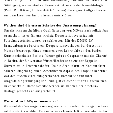
reflektiert (Prof. Dr. Christian Rittelmeyer, Emeritus der Universität
Göttingen), weiter sind es Neueste Ansätze aus der Neurobiologie
(Prof. Dr. Hüther, Universität Göttingen) die eigenständiges Denken
aus dem kreativen Impuls heraus unterstützen.
Welches sind die ersten Schritte der Umsetzungsplanung?
Um die wissenschaftliche Qualifizierung von MSync nachvollziehbar
zu machen, ist es für uns wichtig Kooperationsverträge mit
Forschungseinrichtungen zu schliessen. Mit der DMSG LV
Brandenburg ist bereits ein Kooperationsvorhaben bei der Aktion
Mensch beantragt. Hinzu kommen zwei Lehrstühle an den beiden
Kunsthochschulen Berlins. Weiter gibt es Gespräche mit der Charité
in Berlin, der Universität Witten/Herdecke sowie der Zeppelin
Universität in Friedrichshafen. Da die Architektur im Kontext ihrer
näheren Umgebung einen wesentlichen Aspekt des Projekts bedeutet,
war der Erwerb einer entsprechenden Immobilie samt ihrer
Umgestaltung unumgänglich. Nun gilt es diese für den Dauerbetrieb
zu entwickeln. Diese Schritte werden im Rahmen der Stechlin-
Dialoge gedacht und ausgearbeitet.
Wie wird sich MSync finanzieren?
Während das Versorgungsmanagment von Regeleinrichtungen schwer
auf die stark variablen Parameter von chronisch Kranken adaptierbar