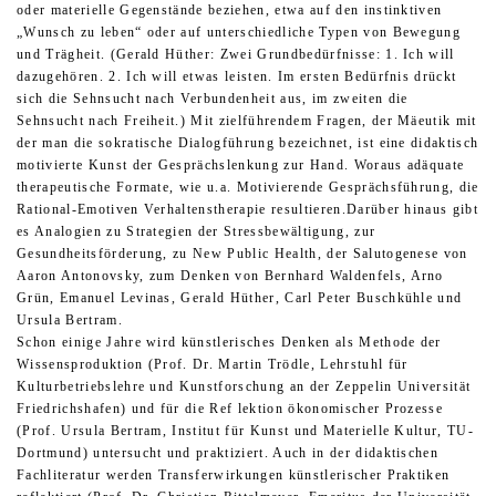
oder materielle Gegenstände beziehen, etwa auf den instinktiven
„Wunsch zu leben“ oder auf unterschiedliche Typen von Bewegung
und Trägheit. (Gerald Hüther: Zwei Grundbedürfnisse: 1. Ich will
dazugehören. 2. Ich will etwas leisten. Im ersten Bedürfnis drückt
sich die Sehnsucht nach Verbundenheit aus, im zweiten die
Sehnsucht nach Freiheit.) Mit zielführendem Fragen, der Mäeutik mit
der man die sokratische Dialogführung bezeichnet, ist eine didaktisch
motivierte Kunst der Gesprächslenkung zur Hand. Woraus adäquate
therapeutische Formate, wie u.a. Motivierende Gesprächsführung, die
Rational-Emotiven Verhaltenstherapie resultieren.Darüber hinaus gibt
es Analogien zu Strategien der Stressbewältigung, zur
Gesundheitsförderung, zu New Public Health, der Salutogenese von
Aaron Antonovsky, zum Denken von Bernhard Waldenfels, Arno
Grün, Emanuel Levinas, Gerald Hüther, Carl Peter Buschkühle und
Ursula Bertram.
Schon einige Jahre wird künstlerisches Denken als Methode der
Wissensproduktion (Prof. Dr. Martin Trödle, Lehrstuhl für
Kulturbetriebslehre und Kunstforschung an der Zeppelin Universität
Friedrichshafen) und für die Ref lektion ökonomischer Prozesse
(Prof. Ursula Bertram, Institut für Kunst und Materielle Kultur, TU-
Dortmund) untersucht und praktiziert. Auch in der didaktischen
Fachliteratur werden Transferwirkungen künstlerischer Praktiken