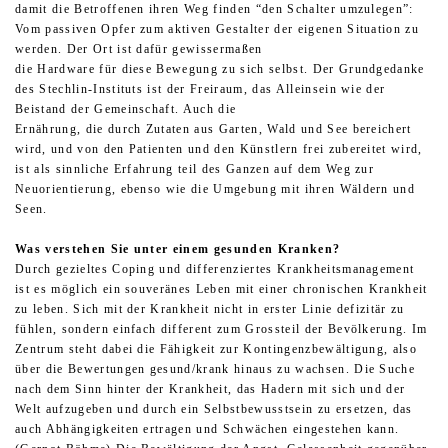
damit die Betroffenen ihren Weg finden “den Schalter umzulegen”:
Vom passiven Opfer zum aktiven Gestalter der eigenen Situation zu
werden. Der Ort ist dafür gewissermaßen
die Hardware für diese Bewegung zu sich selbst. Der Grundgedanke
des Stechlin-Instituts ist der Freiraum, das Alleinsein wie der
Beistand der Gemeinschaft. Auch die
Ernährung, die durch Zutaten aus Garten, Wald und See bereichert
wird, und von den Patienten und den Künstlern frei zubereitet wird,
ist als sinnliche Erfahrung teil des Ganzen auf dem Weg zur
Neuorientierung, ebenso wie die Umgebung mit ihren Wäldern und
Seen.
Was verstehen Sie unter einem gesunden Kranken?
Durch gezieltes Coping und differenziertes Krankheitsmanagement
ist es möglich ein souveränes Leben mit einer chronischen Krankheit
zu leben. Sich mit der Krankheit nicht in erster Linie defizitär zu
fühlen, sondern einfach different zum Grossteil der Bevölkerung. Im
Zentrum steht dabei die Fähigkeit zur Kontingenzbewältigung, also
über die Bewertungen gesund/krank hinaus zu wachsen. Die Suche
nach dem Sinn hinter der Krankheit, das Hadern mit sich und der
Welt aufzugeben und durch ein Selbstbewusstsein zu ersetzen, das
auch Abhängigkeiten ertragen und Schwächen eingestehen kann.