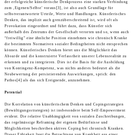
der erfolgreiche künstlerische Denkprozess eine starken Verbindung
zum ‚Eigenen/Selbst’ voraus[3], ist also auch Grundlage für
selbstverantwortete Urteile, Werte und Handlungen. Künstlerisches
Denken, das implizit auch grenzüberschreitend ist, wird oft als
Provokation eingeordnet und führt dazu, dass Künstler sich
außerhalb des Zentrums der Gesellschaft verorten und so, wenn auch
“freiwillig” eine ähnliche Position einnehmen wie chronisch Kranke
die bestimmten Normativen sozialer Bedingtheiten nicht entsprechen
können. Künstlerisches Denken bietet uns die Möglichkeit das
Absurde und die konstruierte Verfasstheit unserer Lebensrealität zu
erkennen und zu integrieren. Dies ist die Basis für die Ausbildung
von Kontingenz-Kompetenz, was nichts anderes bedeutet als die
Neubewertung der persistierenden Auswirkungen, sprich: den
Pathos[4] als das sich Ereignende, anzunehmen.
Potential
Die Korrelation von künstlerischem Denken und Copingstrategien
(Bewältigungsstrategien) ist insbesondere beim Self-Empowerment
evident. Die relative Unabhängigkeit von sozialen Zuschreibungen,
das regelmässige Reframing der eigenen Bedürfnisse und
Möglichkeiten beschreiben aktives Coping bei chronisch Kranken.
Dieser Fähigkeit liegt die Betrachtung von Krankheit aus einer