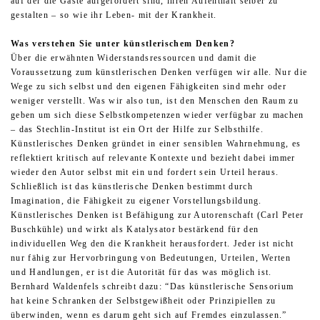
auf der die Gäste aufgefordert sind, ihren Aufenthalt selber zu
gestalten – so wie ihr Leben- mit der Krankheit.
Was verstehen Sie unter künstlerischem Denken?
Über die erwähnten Widerstandsressourcen und damit die
Voraussetzung zum künstlerischen Denken verfügen wir alle. Nur die
Wege zu sich selbst und den eigenen Fähigkeiten sind mehr oder
weniger verstellt. Was wir also tun, ist den Menschen den Raum zu
geben um sich diese Selbstkompetenzen wieder verfügbar zu machen
– das Stechlin-Institut ist ein Ort der Hilfe zur Selbsthilfe.
Künstlerisches Denken gründet in einer sensiblen Wahrnehmung, es
reflektiert kritisch auf relevante Kontexte und bezieht dabei immer
wieder den Autor selbst mit ein und fordert sein Urteil heraus.
Schließlich ist das künstlerische Denken bestimmt durch
Imagination, die Fähigkeit zu eigener Vorstellungsbildung.
Künstlerisches Denken ist Befähigung zur Autorenschaft (Carl Peter
Buschkühle) und wirkt als Katalysator bestärkend für den
individuellen Weg den die Krankheit herausfordert. Jeder ist nicht
nur fähig zur Hervorbringung von Bedeutungen, Urteilen, Werten
und Handlungen, er ist die Autorität für das was möglich ist.
Bernhard Waldenfels schreibt dazu: “Das künstlerische Sensorium
hat keine Schranken der Selbstgewißheit oder Prinzipiellen zu
überwinden, wenn es darum geht sich auf Fremdes einzulassen.”