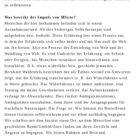
zu reflektieren.
Was bewirkt der Impuls von MSync?
Menschen die hier herkommen befinden sich in einem
Ausnahmezustand. All ihre bisherigen Selbstkonzepte sind
aufgehoben bzw. bedroht. Diese Erfahrung löst einen Prozess aus,
in dem der Erfahrende sich selbst ändert und mit ihm auch die Welt
um ihn herum. Also ein Prozess der Entstehung von Welt und der
Wandlung von Welt. Es sind Umbrüche der Erfahrung: ein Schock
oder Ereignis, das Menschen veranlasst neu hinzuschauen, neu
hinzuhören. D.h. etwas widerfährt bzw. geschieht jemanden –
Bernhard Waldenfels bezeichnet das als Pathos worauf ein Antworten
folgt, das die Erfahrung transformiert (z. B. das Widerfahrene wird
in Worte gebracht). Das Widerfahrniss ist immer ambivalent, eine
Störung die meine Gewohnheiten verletzt, das Aufmerksamkeit
verlangt für Abweichendes. Dies fordert Ambiguitätstoleranz,
Ambiguitäten auszuhalten, denn diese sind der Ausgangspunkt für
fruchtbare Neuerungen. Die Frage ist: Wie können die Betroffenen
diesen Irritation selbstwirksam und vor allem nachhaltig begegnen.
Wir schaffen mit dem Institut einen Ort, an dem Menschen eine
geschützten Raum/Umfeld/Zone finden um ihren Zweifeln und
Ängsten zu begegnen. Wir bieten Rahmen und Beistand,