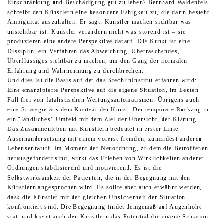
Einschränkung und Beschädigung gut zu leben? Bernhard Waldenfels
schreibt den Künstlern eine besondere Fähigkeit zu, die darin besteht
Ambiguität auszuhalten. Er sagt: Künstler machen sichtbar was
unsichtbar ist. Künstler verändern nicht was störend ist – sie
produzieren eine andere Perspektive darauf. Die Kunst ist eine
Disziplin, ein Verfahren das Abweichung, Überraschendes,
Überflüssiges sichtbar zu machen, um den Gang der normalen
Erfahrung und Wahrnehmung zu durchbrechen.
Und dies ist die Basis auf der das StechlinInstitut erfahren wird:
Eine emanzipierte Perspektive auf die eigene Situation, im Besten
Fall frei von fatalistischen Wertungsautomatismen. Übrigens auch
eine Strategie aus dem Kontext der Kunst: Der temporäre Rückzug in
ein “ländliches” Umfeld mit dem Ziel der Übersicht, der Klärung.
Das Zusammenleben mit Künstlern bedeutet in erster Linie
Auseinandersetzung mit einem vorerst fremden, zumindest anderen
Lebensentwurf. Im Moment der Neuordnung, zu dem die Betroffenen
herausgefordert sind, wirkt das Erleben von Wirklichkeiten anderer
Ordnungen stabilisierend und motivierend. Es ist die
Selbstwirksamkeit der Patienten, die in der Begegnung mit den
Künstlern angesprochen wird. Es sollte aber auch erwähnt werden,
dass die Künstler mit der gleichen Unsicherheit der Situation
konfrontiert sind. Die Begegnung findet demgemäß auf Augenhöhe
statt und bietet auch den Künstlern das Potential die eigene Situation