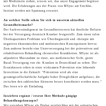
mit Medizinern stehen, wissen wir, das unser Engagement begrüsst
wird. Die Erfahrungen aus der Praxis von MSync am Stechlin-
Institut werden mit Spannung erwartet.
An welcher Stelle sehen Sie sich in unserem aktuellen
Gesundheitsmarkt?
Der Sachverständigenrat im Gesundheitswesen hat deutliche Defizite
bei der Versorgung chronisch Kranker festgestellt. Zum einen rufen
Überkapazitäten Probleme wie Überdiagnostik und -therapie mit
negativen ökonomischen und medizinischen Konsequenzen hervor.
Zum anderen besteht eine Unterversorgung bei der präventiven und
rehabilitativen Behandlung chronischer Krankheiten. MSync ist als
adjunktive Massnahme zu einer, aus medizinischer Sicht, guten
Basal-Versorgung von chr. Kranken in Deutschland zu sehen. Die
Ersatzkassen sehen in einer wirksamen Prävention eine lohnende
Investition in die Zukunft: “Prävention wird als eine
gesamtgesellschaftliche Aufgabe hoher Dringlichkeit aufgefasst, die
zwischen den zahlreichen Akteuren besser koordiniert werden muss.”
Das lesen wir als Einladung.
Inwiefern ergänzt / ersetzt Ihre Methode gängige
Behandlungskonzepte?
Wir verstehen MSync als Dialog vergleichbar mit der sokratischen