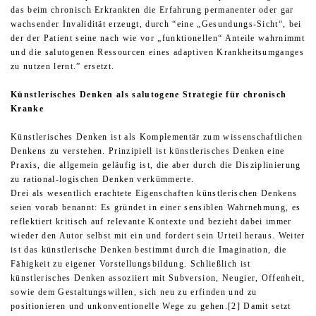
das beim chronisch Erkrankten die Erfahrung permanenter oder gar
wachsender Invalidität erzeugt, durch “eine „Gesundungs-Sicht“, bei
der der Patient seine nach wie vor „funktionellen“ Anteile wahrnimmt
und die salutogenen Ressourcen eines adaptiven Krankheitsumganges
zu nutzen lernt.” ersetzt.
Künstlerisches Denken als salutogene Strategie für chronisch
Kranke
Künstlerisches Denken ist als Komplementär zum wissenschaftlichen
Denkens zu verstehen. Prinzipiell ist künstlerisches Denken eine
Praxis, die allgemein geläufig ist, die aber durch die Disziplinierung
zu rational-logischen Denken verkümmerte.
Drei als wesentlich erachtete Eigenschaften künstlerischen Denkens
seien vorab benannt: Es gründet in einer sensiblen Wahrnehmung, es
reflektiert kritisch auf relevante Kontexte und bezieht dabei immer
wieder den Autor selbst mit ein und fordert sein Urteil heraus. Weiter
ist das künstlerische Denken bestimmt durch die Imagination, die
Fähigkeit zu eigener Vorstellungsbildung. Schließlich ist
künstlerisches Denken assoziiert mit Subversion, Neugier, Offenheit,
sowie dem Gestaltungswillen, sich neu zu erfinden und zu
positionieren und unkonventionelle Wege zu gehen.[2] Damit setzt