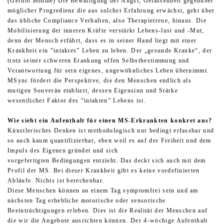
(Gernot Böhme) Die Bewältigung der Angst, Gelassenheit gegenüber
möglicher Progredienz die aus solcher Erfahrung erwächst, geht über
das übliche Compliance Verhalten, also Therapietreue, hinaus. Die
Mobilisierung der inneren Kräfte verstärkt Lebens-lust und -Mut,
denn der Mensch erfährt, dass es in seiner Hand liegt mit einer
Krankheit ein “intaktes” Leben zu leben. Der „gesunde Kranke“, der
trotz seiner schweren Erankung offen Selbstbestimmung und
Verantwortung für sein eigenes, ungewöhnliches Leben übernimmt.
MSync fördert die Perspektive, die den Menschen endlich als
mutigen Souverän etabliert, dessen Eigensinn und Stärke
wesentlicher Faktor des “intakten” Lebens ist.
Wie sieht ein Aufenthalt für einen MS-Erkrankten konkret aus?
Künstlerisches Denken ist methodologisch nur bedingt erfassbar und
so auch kaum quantifizierbar, eben weil es auf der Freiheit und dem
Impuls des Eigenen gründet und sich
vorgefertigten Bedingungen entzieht. Das deckt sich auch mit dem
Profil der MS. Bei dieser Krankheit gibt es keine vordefinierten
Abläufe. Nichts ist berechenbar.
Diese Menschen können an einem Tag symptomfrei sein und am
nächsten Tag erhebliche motorische oder sensorische
Beeinträchtigungen erleben. Dies ist die Realität der Menschen auf
die wir die Angebote ausrichten können. Der 4-wöchige Aufenthalt