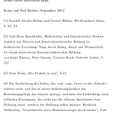
seiner selbst entwickeln kann.
Romy und Stef Richter, September 2012
[1] Farideh Akashe-Böhme und Gernot Böhme, Mit Krankheit leben,
S. 62, 63
[2] Carl-Peter Buschkühle, Bilderkultur und künstlerisches Denken-
Aspekte zur Theorie und Praxis künstlerischer Bildung in :
Ästhetische Forschung: Wege durch Alltag, Kunst und Wissenschaft.
Zu einem innovativen Konzept ästhetischer Bildung
von Antje Danner, Peter Gansen, Corinna Heyd, Gabriele Lieber, S.
55f
[3] Arno Grün, „Der Fremde in uns“, S.22
[4] Die Entdeckung des Selbst, das >ich< sagt, bevor es als >Subjekt<
tituliert wird, und das in seiner Selbstbezüglichkeit das
Beziehungsgefüge das Ganzen sprengt, und dazu die Entdeckung einer
radikalen Kontingenz, die nicht nur die offenen Spielräume einer
Ordnung nutzt, sondern die Ordnung selbst antastet. Bernhard
Waldenfels, “Grundmotive einer Phänomenologie des Fremden”, S.42